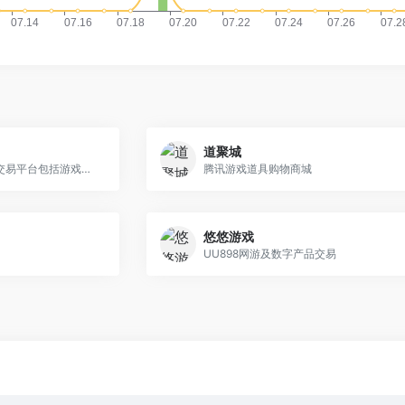
道聚城
俄罗斯知名的在线虚拟产品交易平台包括游戏激活码、软件密钥、会员账户、虚拟信用卡、电子书等等!支付方式包括支付宝、银联卡、PayPal、QIWI、YOOMoney、WebMoney和信用卡
腾讯游戏道具购物商城
悠悠游戏
UU898网游及数字产品交易