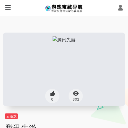
0
302
云游戏
腾讯先游