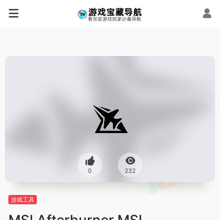
0
232
游戏工具
MSI Afterburner MSI