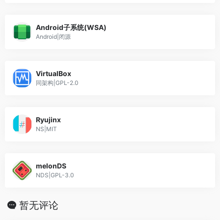
Android子系统(WSA)
Android|闭源
VirtualBox
同架构|GPL-2.0
Ryujinx
NS|MIT
melonDS
NDS|GPL-3.0
暂无评论