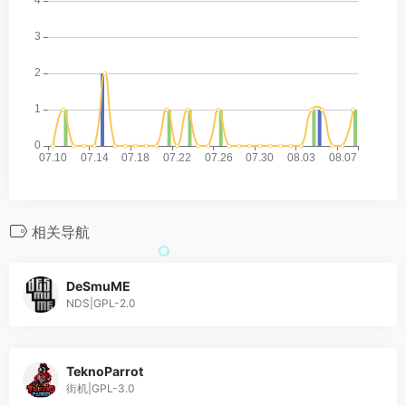
相关导航
DeSmuME
NDS|GPL-2.0
TeknoParrot
街机|GPL-3.0