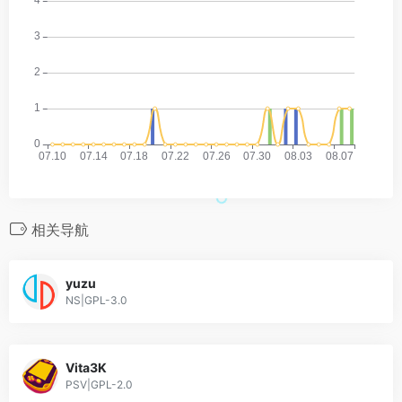
相关导航
yuzu
NS|GPL-3.0
Vita3K
PSV|GPL-2.0