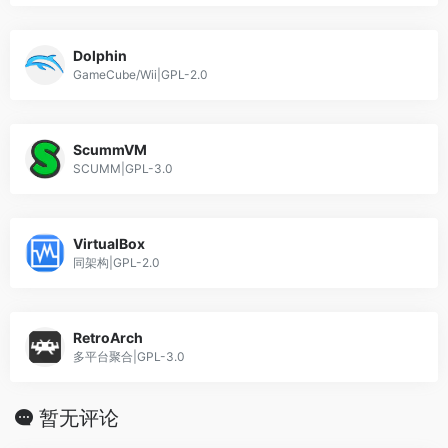
Dolphin
GameCube/Wii|GPL-2.0
ScummVM
SCUMM|GPL-3.0
VirtualBox
同架构|GPL-2.0
RetroArch
多平台聚合|GPL-3.0
暂无评论