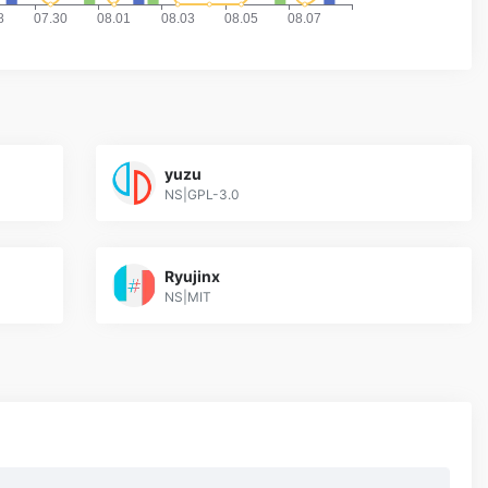
yuzu
NS|GPL-3.0
Ryujinx
NS|MIT