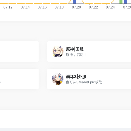
原神|国服
原神，启动！
崩坏3|外服
..
也可从Steam/Epic获取