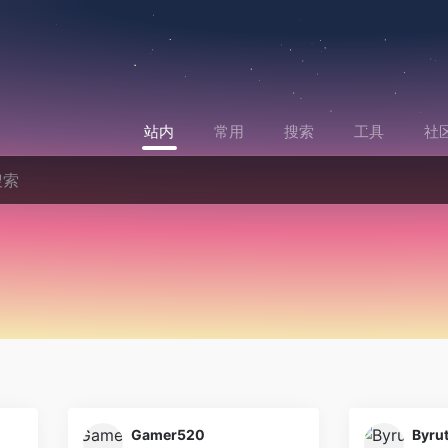
站内
常用
搜索
工具
社
Gamer520
Byru