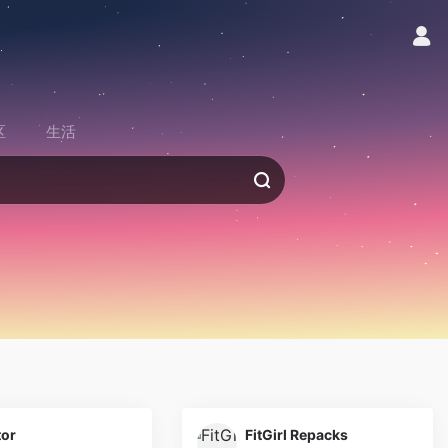
区
生活
tor
FitGirl Repacks